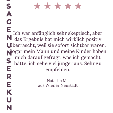
S
A
G
E
Ich war anfänglich sehr skeptisch, aber
N
das Ergebnis hat mich wirklich positiv
U
überrascht, weil sie sofort sichtbar waren.
Sogar mein Mann und meine Kinder haben
N
mich darauf gefragt, was ich gemacht
S
hätte, ich sehe viel jünger aus. Sehr zu
E
empfehlen.
R
Natasha M.,
E
aus Wiener Neustadt
K
U
N