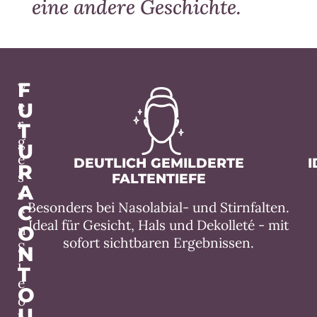
eine andere Geschichte.
F
V
e
U
r
T
g
U
e
DEUTLICH GEMILDERTE
I
R
s
FALTENTIEFE
A
s
Besonders bei Nasolabial- und Stirnfalten.
C
e
Ideal für Gesicht, Hals und Dekolleté - mit
O
n
sofort sichtbaren Ergebnissen.
S
N
i
T
e
O
o
U