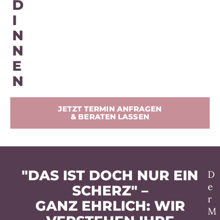
D
I
N
N
E
N
JETZT TERMIN ANFRAGEN
& BERATEN LASSEN
"DAS IST DOCH NUR EIN
D
e
SCHERZ" –
r
GANZ EHRLICH: WIR
M